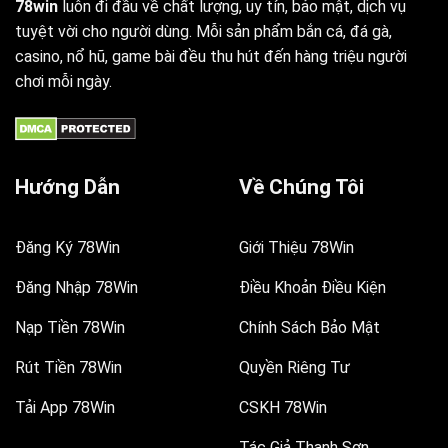
78win
luôn đi đầu về chất lượng, uy tín, bảo mật, dịch vụ
tuyệt vời cho người dùng. Mỗi sản phẩm bắn cá, đá gà,
casino, nổ hũ, game bài đều thu hút đến hàng triệu người
chơi mỗi ngày.
Hướng Dẫn
Về Chúng Tôi
Đăng Ký 78Win
Giới Thiệu 78Win
Đăng Nhập 78Win
Điều Khoản Điều Kiện
Nạp Tiền 78Win
Chính Sách Bảo Mật
Rút Tiền 78Win
Quyền Riêng Tư
Tải App 78Win
CSKH 78Win
Tác Giả Thanh Sơn