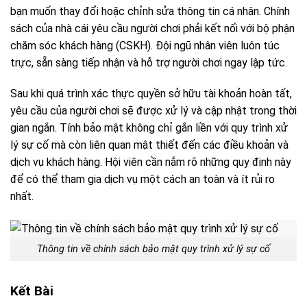
bạn muốn thay đổi hoặc chỉnh sửa thông tin cá nhân. Chính
sách của nhà cái yêu cầu người chơi phải kết nối với bộ phận
chăm sóc khách hàng (CSKH). Đội ngũ nhân viên luôn túc
trực, sẵn sàng tiếp nhận và hỗ trợ người chơi ngay lập tức.
Sau khi quá trình xác thực quyền sở hữu tài khoản hoàn tất,
yêu cầu của người chơi sẽ được xử lý và cập nhật trong thời
gian ngắn. Tính bảo mật không chỉ gắn liền với quy trình xử
lý sự cố mà còn liên quan mật thiết đến các điều khoản và
dịch vụ khách hàng. Hội viên cần nắm rõ những quy định này
để có thể tham gia dịch vụ một cách an toàn và ít rủi ro
nhất.
Thông tin về chính sách bảo mật quy trình xử lý sự cố
Kết Bài