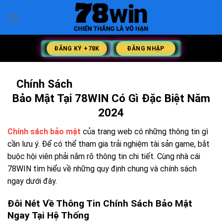
Chuyển
đến
nội
dung
ĐĂNG KÝ +78K
ĐĂNG NHẬP
Chính Sách
Bảo Mật Tại 78WIN Có Gì Đặc Biệt Năm
2024
Chính sách bảo mật
của trang web có những thông tin gì
cần lưu ý. Để có thể tham gia trải nghiệm tài sản game, bắt
buộc hội viên phải nắm rõ thông tin chi tiết. Cùng nhà cái
78WIN tìm hiểu về những quy định chung và chính sách
ngay dưới đây.
Đôi Nét Về Thông Tin Chính Sách Bảo Mật
Ngay Tại Hệ Thống