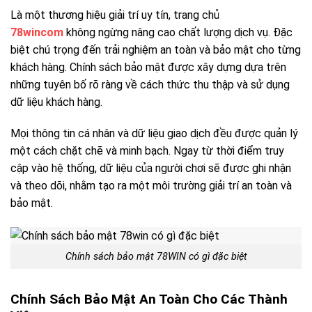
Là một thương hiệu giải trí uy tín, trang chủ
78wincom
không ngừng nâng cao chất lượng dịch vụ. Đặc
biệt chú trọng đến trải nghiệm an toàn và bảo mật cho từng
khách hàng. Chính sách bảo mật được xây dựng dựa trên
những tuyên bố rõ ràng về cách thức thu thập và sử dụng
dữ liệu khách hàng.
Mọi thông tin cá nhân và dữ liệu giao dịch đều được quản lý
một cách chặt chẽ và minh bạch. Ngay từ thời điểm truy
cập vào hệ thống, dữ liệu của người chơi sẽ được ghi nhận
và theo dõi, nhằm tạo ra một môi trường giải trí an toàn và
bảo mật.
Chính sách bảo mật 78WIN có gì đặc biệt
Chính Sách Bảo Mật An Toàn Cho Các Thành