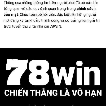
Thông qua những thông tin trên, người chơi đã có cái nhìn
tổng quan về các quy định quan trọng trong
chính sách
bảo mật
. Chúc toàn bộ hội viên, đặc biệt là những người
mới đăng ký tài khoản, thành công và có trải nghiệm giải trí
trực tuyến thú vị tại nhà cái 78WIN.