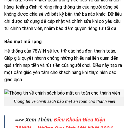
hàng. Khẳng định rõ ràng rằng thông tin của người dùng sẽ
không được chia sẻ với bất kỳ bên thứ ba nào khác. Dữ liệu
chỉ được sử dụng để cập nhật và chỉnh sửa khi có yêu cầu
từ chính thành viên, nhằm bảo đảm quyền riêng tư tối đa.
Bảo mật mở rộng
Hệ thống của 78WIN sẽ lưu trữ các hóa đơn thanh toán.
Giúp giải quyết nhanh chóng những khiếu nại liên quan đến
quá trình nạp tiền và rút tiền của người chơi. Điều này tạo ra
một cảm giác yên tâm cho khách hàng khi thực hiện các
giao dịch.
Thông tin về chính sách bảo mật an toàn cho thành viên
=>> Xem Thêm:
Điều Khoản Điều Kiện