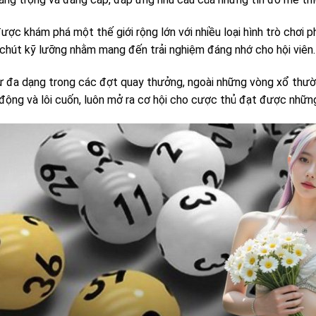
ược khám phá một thế giới rộng lớn với nhiều loại hình trò chơi 
hút kỹ lưỡng nhằm mang đến trải nghiệm đáng nhớ cho hội viên.
sự đa dạng trong các đợt quay thưởng, ngoài những vòng xổ thườ
 động và lôi cuốn, luôn mở ra cơ hội cho cược thủ đạt được những 