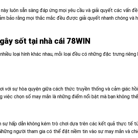
này luôn sẵn sàng đáp ứng mọi yêu cầu và giải quyết các vấn đề
ảm bảo rằng mọi thắc mắc đều được giải quyết nhanh chóng và hi
gây sốt tại nhà cái 78WIN
hiều loại hình khác nhau, mỗi loại đều có những đặc trưng riêng 
i với sự hòa quyện giữa cách thức truyền thống và cảm giác hồi h
ng việc chọn số may mắn là những điểm nổi bật mà bạn không thể
n sự hấp dẫn không kém trò chơi dựa trên các kết quả thực tế 
Những người tham gia có thể đặt niềm tin vào sự may mắn và chiế