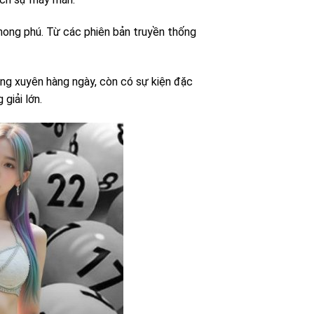
phong phú. Từ các phiên bản truyền thống
ng xuyên hàng ngày, còn có sự kiện đặc
giải lớn.