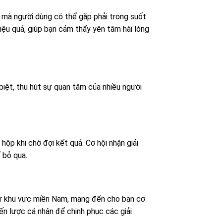
 mà người dùng có thể gặp phải trong suốt
ệu quả, giúp bạn cảm thấy yên tâm hài lòng
biệt, thu hút sự quan tâm của nhiều người
ộp khi chờ đợi kết quả. Cơ hội nhận giải
 bỏ qua.
từ khu vực miền Nam, mang đến cho bạn cơ
n lược cá nhân để chinh phục các giải