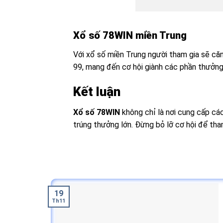
Xổ số 78WIN miền Trung
Với xổ số miền Trung người tham gia sẽ că
99, mang đến cơ hội giành các phần thưởng 
Kết luận
Xổ số 78WIN
không chỉ là nơi cung cấp cá
trúng thưởng lớn. Đừng bỏ lỡ cơ hội để tham
19
Th11