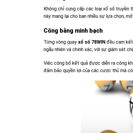
Không chỉ cung cấp các loại xổ số truyền 
này mang lại cho bạn nhiều sự lựa chọn, mở 
Công bằng minh bạch
Từng vòng quay
xổ số 78WIN
đều cam kết 
ngẫu nhiên và chính xác, với sự giám sát c
Việc công bố kết quả được diễn ra công kha
đảm bảo quyền lợi của các cược thủ mà cò