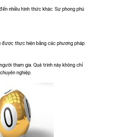
đến nhiều hình thức khác. Sự phong phú
ều được thực hiện bằng các phương pháp
người tham gia. Quá trình này không chỉ
chuyên nghiệp.