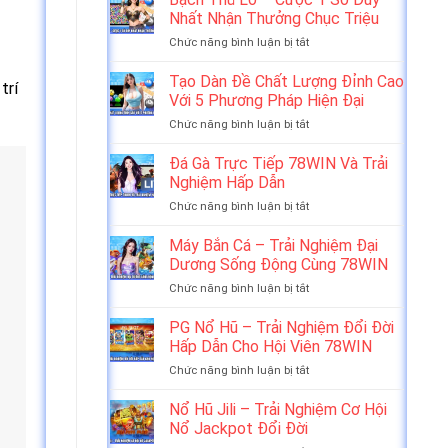
2026
Nhất Nhận Thưởng Chục Triệu
–
Chức năng bình luận bị tắt
ở
Ngày
Bạch
Hội
Thủ
Tạo Dàn Đề Chất Lượng Đỉnh Cao
Bóng
trí
Lô
Đá
Với 5 Phương Pháp Hiện Đại
–
Chạm
Chức năng bình luận bị tắt
ở
Cược
Đỉnh
Tạo
1
Cảm
Dàn
Đá Gà Trực Tiếp 78WIN Và Trải
Số
Xúc
Đề
Duy
Nghiệm Hấp Dẫn
Mới
Chất
Nhất
Chức năng bình luận bị tắt
ở
Lượng
Nhận
Đá
Đỉnh
Thưởng
Gà
Máy Bắn Cá – Trải Nghiệm Đại
Cao
Chục
Trực
Với
Dương Sống Động Cùng 78WIN
Triệu
Tiếp
5
Chức năng bình luận bị tắt
ở
78WIN
Phương
Máy
Và
Pháp
Bắn
PG Nổ Hũ – Trải Nghiệm Đổi Đời
Trải
Hiện
Cá
Nghiệm
Hấp Dẫn Cho Hội Viên 78WIN
Đại
–
Hấp
Chức năng bình luận bị tắt
ở
Trải
Dẫn
PG
Nghiệm
Nổ
Nổ Hũ Jili – Trải Nghiệm Cơ Hội
Đại
Hũ
Dương
Nổ Jackpot Đổi Đời
–
Sống