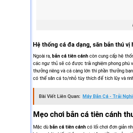
Hệ thống cá đa dạng, săn bắn thú vị
Ngoài ra,
bắn cá tiên cánh
còn cung cấp hệ thốn
các ngư thủ sẽ có được trải nghiệm phong phú và 
thưởng riêng và cá càng lớn thì phần thưởng bạ
có thể săn cá to/nhỏ tùy thích để tích lũy và r
Bài Viết Liên Quan:
Máy Bắn Cá - Trải Ng
Mẹo chơi bắn cá tiên cánh th
Mặc dù
bắn cá tiên cánh
có lối chơi đơn giản n