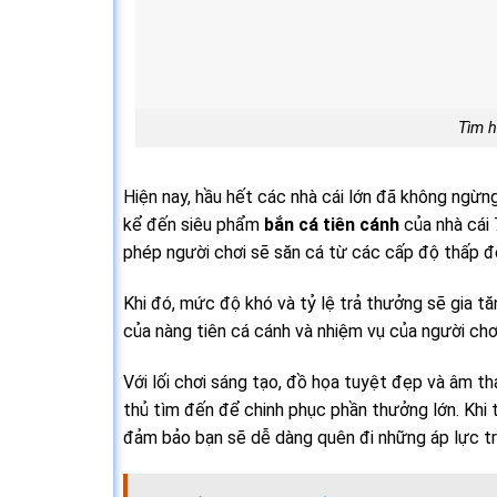
Tìm h
Hiện nay, hầu hết các nhà cái lớn đã không ngừng
kể đến siêu phẩm
bắn cá tiên cánh
của nhà cái 
phép người chơi sẽ săn cá từ các cấp độ thấp đ
Khi đó, mức độ khó và tỷ lệ trả thưởng sẽ gia t
của nàng tiên cá cánh và nhiệm vụ của người chơi
Với lối chơi sáng tạo, đồ họa tuyệt đẹp và âm 
thủ tìm đến để chinh phục phần thưởng lớn. Khi 
đảm bảo bạn sẽ dễ dàng quên đi những áp lực tr