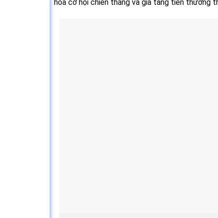
hóa cơ hội chiến thắng và gia tăng tiền thưởng 