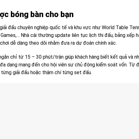
ược bóng bàn cho bạn
iải đấu chuyên nghiệp quốc tế và khu vực như World Table Ten
Games,… Nhà cái thường update liên tục lịch thi đấu, bảng xếp h
 chơi dễ dàng theo dõi nhằm đưa ra dự đoán chính xác.
gắn chỉ từ 15 – 30 phút/trận giúp khách hàng biết kết quả và n
 đa dạng mang đến cho hội viên sự chủ động kiểm soát vốn. Từ đ
 từng giải đấu hoặc thậm chí từng set đấu.