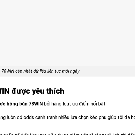
78WIN cập nhật dữ liệu liên tục mỗi ngày
WIN được yêu thích
ược bóng bàn 78WIN
bởi hàng loạt ưu điểm nổi bật:
ng luôn có odds cạnh tranh nhiều lựa chọn kèo phụ giúp tối đa hó