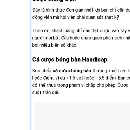
Đây là hình thức đơn giản nhất khi bạn chỉ cần dự
động viên mà hội viên phải quan sát thật kỹ.
Theo đó, khách hàng chỉ cần đặt cược vào tay v
người mới bắt đầu hoặc chưa quen phân tích nhi
bởi nhiều biến số khác.
Cá cược bóng bàn Handicap
Kèo chấp
cá cược bóng bàn
thường xuất hiện k
hoặc điểm, ví dụ +1.5 set hoặc +5.5 điểm. Bạn c
có thể thua trong phạm vi chấp cho phép. Cược c
suốt trận đấu.