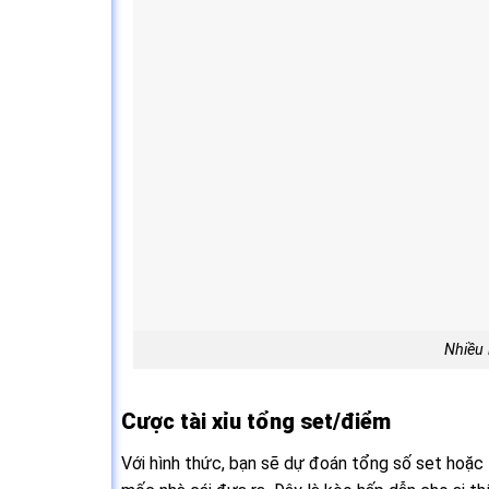
Nhiều 
Cược tài xỉu tổng set/điểm
Với hình thức, bạn sẽ dự đoán tổng số set hoặc 