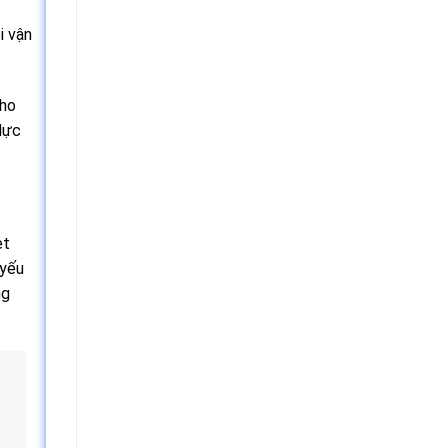
i vận
cho
lực
et
 yếu
ng