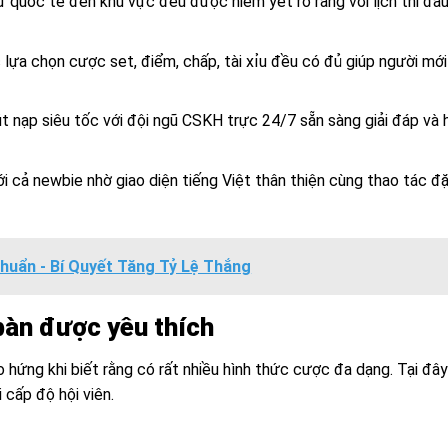
từ quốc tế đến khu vực đều được niêm yết rõ ràng với lịch thi đấu
 lựa chọn cược set, điểm, chấp, tài xỉu đều có đủ giúp người mới
út nạp siêu tốc với đội ngũ CSKH trực 24/7 sẵn sàng giải đáp và 
ới cả newbie nhờ giao diện tiếng Việt thân thiện cùng thao tác đ
Chuẩn - Bí Quyết Tăng Tỷ Lệ Thắng
bàn được yêu thích
 hứng khi biết rằng có rất nhiều hình thức cược đa dạng. Tại đâ
 cấp độ hội viên.