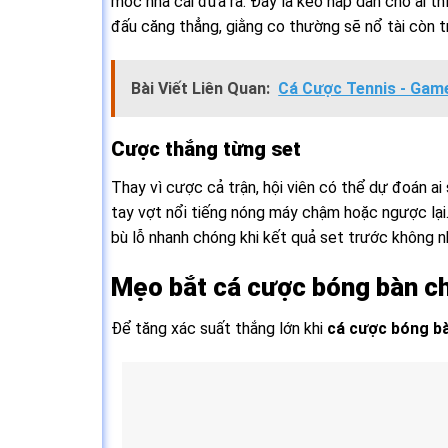
mốc nhà cái đưa ra. Đây là kèo hấp dẫn cho ai th
đấu căng thẳng, giằng co thường sẽ nổ tài còn t
Bài Viết Liên Quan:
Cá Cược Tennis - Gam
Cược thắng từng set
Thay vì cược cả trận, hội viên có thể dự đoán ai
tay vợt nổi tiếng nóng máy chậm hoặc ngược lại
bù lỗ nhanh chóng khi kết quả set trước không 
Mẹo bắt cá cược bóng bàn ch
Để tăng xác suất thắng lớn khi
cá cược bóng b