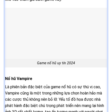
Game nổ hũ uy tín 2024
Nổ hũ Vampire
Là phiên bản đặc biệt của game nổ hũ có sự thú vị cao,
Vampire cũng là một trong những lựa chọn hoàn hảo mà
các cược thủ không nên bỏ lỡ. Yếu tố đồ họa được nhà
phát hành đặc biệt chú trọng phát triển nên mang lại hình
ảnh 3D rất chất lượng, tạo ấn tượng mạnh với người chơi.