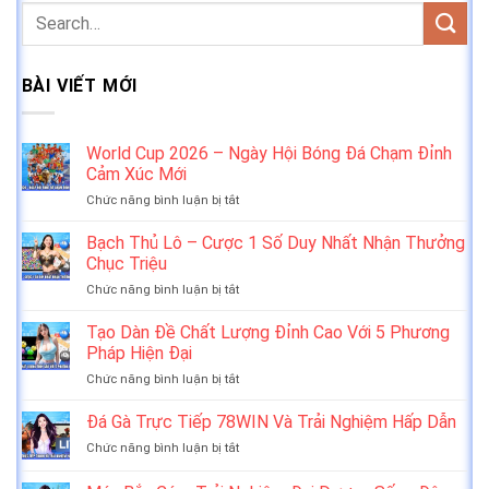
BÀI VIẾT MỚI
World Cup 2026 – Ngày Hội Bóng Đá Chạm Đỉnh
Cảm Xúc Mới
Chức năng bình luận bị tắt
ở
World
Cup
Bạch Thủ Lô – Cược 1 Số Duy Nhất Nhận Thưởng
2026
Chục Triệu
–
Chức năng bình luận bị tắt
ở
Ngày
Bạch
Hội
Thủ
Tạo Dàn Đề Chất Lượng Đỉnh Cao Với 5 Phương
Bóng
Lô
Đá
Pháp Hiện Đại
–
Chạm
Chức năng bình luận bị tắt
ở
Cược
Đỉnh
Tạo
1
Cảm
Dàn
Đá Gà Trực Tiếp 78WIN Và Trải Nghiệm Hấp Dẫn
Số
Xúc
Đề
Duy
Mới
Chức năng bình luận bị tắt
ở
Chất
Nhất
Đá
Lượng
Nhận
Gà