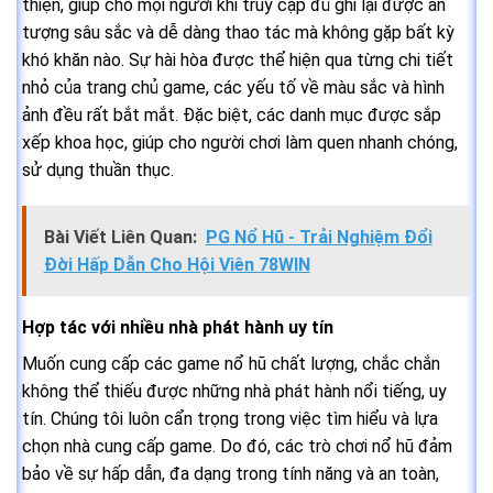
thiện, giúp cho mọi người khi truy cập đủ ghi lại được ấn
tượng sâu sắc và dễ dàng thao tác mà không gặp bất kỳ
khó khăn nào. Sự hài hòa được thể hiện qua từng chi tiết
nhỏ của trang chủ game, các yếu tố về màu sắc và hình
ảnh đều rất bắt mắt. Đặc biệt, các danh mục được sắp
xếp khoa học, giúp cho người chơi làm quen nhanh chóng,
sử dụng thuần thục.
Bài Viết Liên Quan:
PG Nổ Hũ - Trải Nghiệm Đổi
Đời Hấp Dẫn Cho Hội Viên 78WIN
Hợp tác với nhiều nhà phát hành uy tín
Muốn cung cấp các game nổ hũ chất lượng, chắc chắn
không thể thiếu được những nhà phát hành nổi tiếng, uy
tín. Chúng tôi luôn cẩn trọng trong việc tìm hiểu và lựa
chọn nhà cung cấp game. Do đó, các trò chơi nổ hũ đảm
bảo về sự hấp dẫn, đa dạng trong tính năng và an toàn,