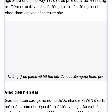
người lựa chọn như vậy, tất cả đều phải có lý do. Và những
ưu điểm dưới đây chính là động lực to lớn để người chơi
chọn tham gia vào sảnh cược này:
Những lý do game nổ hũ thu hút được nhiều người tham gia.
Giao diện hiện đại
Giao diện của các game nổ hũ được nhà cái 78WIN đầu tư
một cách chỉn chu. Qua đó, toát lên vẻ hiện đại và thân