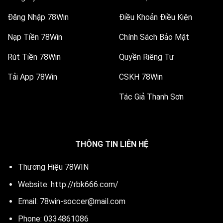
Đăng Nhập 78Win
Điều Khoản Điều Kiện
Nạp Tiền 78Win
Chính Sách Bảo Mật
Rút Tiền 78Win
Quyền Riêng Tư
Tải App 78Win
CSKH 78Win
Tác Giả Thanh Sơn
THÔNG TIN LIÊN HỆ
Thương Hiệu 78WIN
Website:
http://rbk666.com/
Email: 78win-soccer@mail.com
Phone: 0334861086