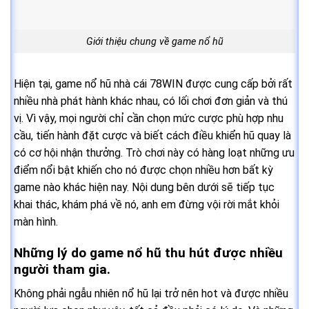
Giới thiệu chung về game nổ hũ
Hiện tại, game nổ hũ nhà cái 78WIN được cung cấp bởi rất
nhiều nhà phát hành khác nhau, có lối chơi đơn giản và thú
vị. Vì vậy, mọi người chỉ cần chọn mức cược phù hợp nhu
cầu, tiến hành đặt cược và biết cách điều khiển hũ quay là
có cơ hội nhận thưởng. Trò chơi này có hàng loạt những ưu
điểm nổi bật khiến cho nó được chọn nhiều hơn bất kỳ
game nào khác hiện nay. Nội dung bên dưới sẽ tiếp tục
khai thác, khám phá về nó, anh em đừng vội rời mắt khỏi
màn hình.
Những lý do game nổ hũ thu hút được nhiều
người tham gia.
Không phải ngẫu nhiên nổ hũ lại trở nên hot và được nhiều