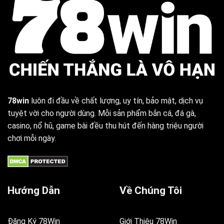
Nhuận
Tại
78WIN
78win
luôn đi đầu về chất lượng, uy tín, bảo mật, dịch vụ
tuyệt vời cho người dùng. Mỗi sản phẩm bắn cá, đá gà,
casino, nổ hũ, game bài đều thu hút đến hàng triệu người
chơi mỗi ngày.
Hướng Dẫn
Về Chúng Tôi
Đăng Ký 78Win
Giới Thiệu 78Win