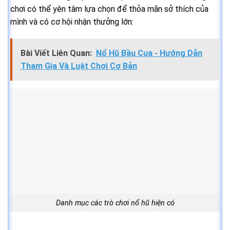
chơi có thể yên tâm lựa chọn để thỏa mãn sở thích của
mình và có cơ hội nhận thưởng lớn:
Bài Viết Liên Quan:
Nổ Hũ Bầu Cua - Hướng Dẫn
Tham Gia Và Luật Chơi Cơ Bản
Danh mục các trò chơi nổ hũ hiện có