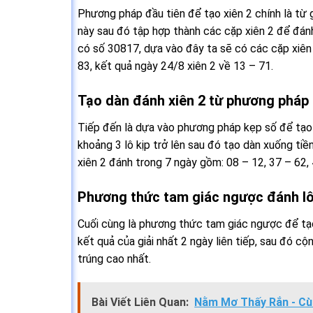
Phương pháp đầu tiên để tạo xiên 2 chính là từ g
này sau đó tập hợp thành các cặp xiên 2 để đánh
có số 30817, dựa vào đây ta sẽ có các cặp xiên 
83, kết quả ngày 24/8 xiên 2 về 13 – 71.
Tạo dàn đánh xiên 2 từ phương pháp
Tiếp đến là dựa vào phương pháp kẹp số để tạo 
khoảng 3 lô kịp trở lên sau đó tạo dàn xuống tiền
xiên 2 đánh trong 7 ngày gồm: 08 – 12, 37 – 62, 
Phương thức tam giác ngược đánh lô
Cuối cùng là phương thức tam giác ngược để tạo 
kết quả của giải nhất 2 ngày liên tiếp, sau đó cộ
trúng cao nhất.
Bài Viết Liên Quan:
Nằm Mơ Thấy Rắn - Cù