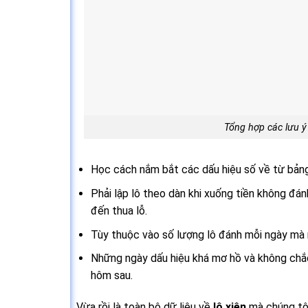
Tổng hợp các lưu ý 
Học cách nắm bắt các dấu hiệu số về từ bảng 
Phải lập lô theo dàn khi xuống tiền không đá
đến thua lỗ.
Tùy thuộc vào số lượng lô đánh mỗi ngày mà 
Những ngày dấu hiệu khá mơ hồ và không chắc
hôm sau.
Vừa rồi là toàn bộ dữ liệu về
lô xiên
mà chúng tôi