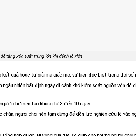
để tăng xác suất trúng lớn khi đánh lô xiên
kết quả hoặc từ giải mã giấc mơ, sự kiện đặc biệt trong đời sốn
nh ngẫu nhiên bất định ngày đi cảnh khó kiểm soát nguồn vốn dễ 
người chơi nên tạo khung từ 3 đến 10 ngày.
 chắn, người chơi nên tạm dừng để dồn lực nghiên cứu lô vào n
 tổng hợp được. Hi vọng qua đây sẽ giúp cho những người chơi 