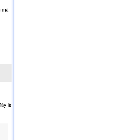
g mà
đây là