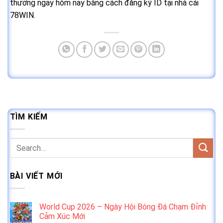
thưởng ngay hôm nay bằng cách đăng ký ID tại nhà cái
78WIN.
TÌM KIẾM
BÀI VIẾT MỚI
World Cup 2026 – Ngày Hội Bóng Đá Chạm Đỉnh
Cảm Xúc Mới