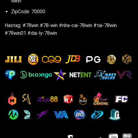
Minh
ZipCode: 70000
Hastag: #78win #78-win #nha-cai-78win #tai-78win
#
78win01
#dai-ly-78win