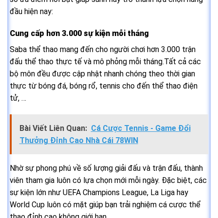
đầu hiện nay:
Cung cấp hơn 3.000 sự kiện mỗi tháng
Saba thể thao mang đến cho người chơi hơn 3.000 trận
đấu thể thao thực tế và mô phỏng mỗi tháng.Tất cả các
bộ môn đều được cập nhật nhanh chóng theo thời gian
thực từ bóng đá, bóng rổ, tennis cho đến thể thao điện
tử, …
Bài Viết Liên Quan:
Cá Cược Tennis - Game Đổi
Thưởng Đỉnh Cao Nhà Cái 78WIN
Nhờ sự phong phú về số lượng giải đấu và trận đấu, thành
viên tham gia luôn có lựa chọn mới mỗi ngày. Đặc biệt, các
sự kiện lớn như UEFA Champions League, La Liga hay
World Cup luôn có mặt giúp bạn trải nghiệm cá cược thể
thao đỉnh cao không giới hạn.