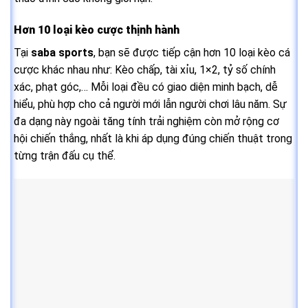
Hơn 10 loại kèo cược thịnh hành
Tại
saba sports
, bạn sẽ được tiếp cận hơn 10 loại kèo cá
cược khác nhau như: Kèo chấp, tài xỉu, 1×2, tỷ số chính
xác, phạt góc,… Mỗi loại đều có giao diện minh bạch, dễ
hiểu, phù hợp cho cả người mới lẫn người chơi lâu năm. Sự
đa dạng này ngoài tăng tính trải nghiệm còn mở rộng cơ
hội chiến thắng, nhất là khi áp dụng đúng chiến thuật trong
từng trận đấu cụ thể.