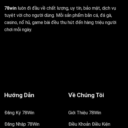
78win
luôn đi đầu về chất lượng, uy tín, bảo mật, dịch vụ
tuyệt vời cho người dùng. Mỗi sản phẩm bắn cá, đá gà,
casino, nổ hũ, game bài đều thu hút đến hàng triệu người
chơi mỗi ngày.
Hướng Dẫn
Về Chúng Tôi
Đăng Ký 78Win
Giới Thiệu 78Win
Đăng Nhập 78Win
Điều Khoản Điều Kiện